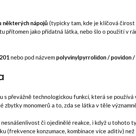
u některých nápojů
(typicky tam, kde je klíčová čirost
tu přítomen jako přídatná látka, nebo šlo o použití v
201
nebo pod názvem
polyvinylpyrrolidon / povidon 
a
u s převážně technologickou funkcí, která se používá
né zbytky monomerů a to, zda se látka v těle významn
ní nesnášenlivost či ojedinělé reakce, i když u tohoto
bku (frekvence konzumace, kombinace více aditiv) než