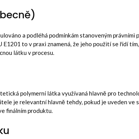
(obecně)
regulováno a podléhá podmínkám stanoveným právními p
 E1201 to v praxi znamená, že jeho použití se řídí tím
cnou látku v procesu.
tetická polymerní látka využívaná hlavně pro technolog
tele je relevantní hlavně tehdy, pokud je uveden ve s
ve finálním produktu.
ku