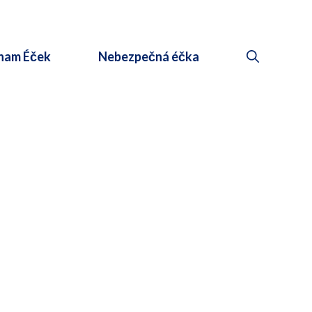
nam Éček
Nebezpečná éčka