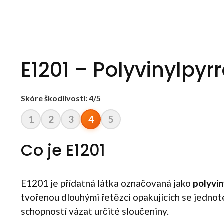
E1201 – Polyvinylpyr
Skóre škodlivosti: 4/5
1
2
3
4
5
Co je E1201
E1201 je přídatná látka označovaná jako
polyvin
tvořenou dlouhými řetězci opakujících se jednot
schopností vázat určité sloučeniny.