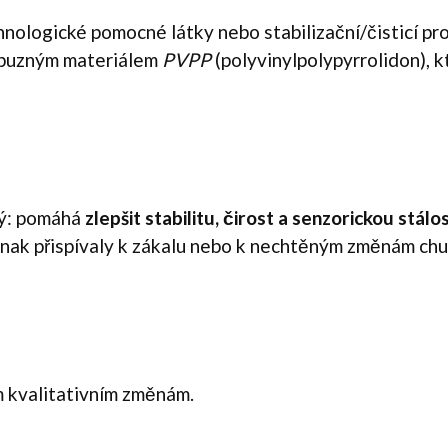
hnologické pomocné látky nebo stabilizační/čisticí pr
říbuzným materiálem
PVPP
(polyvinylpolypyrrolidon), 
ký: pomáhá
zlepšit stabilitu, čirost a senzorickou stálo
inak přispívaly k zákalu nebo k nechtěným změnám chu
m kvalitativním změnám.