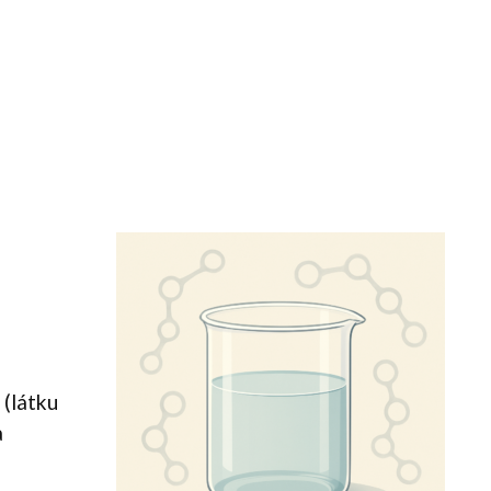
 (látku
a