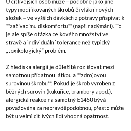
U citlivějších osob může – podobně jako jiné
typy modifikovaných škrobů či vlákninových
složek – ve vyšších dávkách z potravy přispívat k
**zažívacímu diskomfortu** (např. nadýmání). To
je ale spíše otázka celkového množství ve
stravě a individuální tolerance než typický
„toxikologický“ problém.
Z hlediska alergií je důležité rozlišovat mezi
samotnou přídatnou látkou a **zdrojovou
surovinou škrobu**. Pokud je škrob vyroben z
běžných surovin (kukuřice, brambory apod.),
alergická reakce na samotný E1450 bývá
považována za nepravděpodobnou, přesto může
být u velmi citlivých lidí vhodná opatrnost.