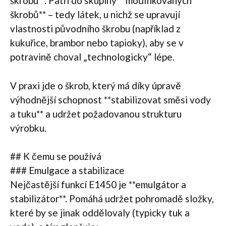
škrobu**. Patří do skupiny **modifikovaných
škrobů** – tedy látek, u nichž se upravují
vlastnosti původního škrobu (například z
kukuřice, brambor nebo tapioky), aby se v
potravině choval „technologicky“ lépe.
V praxi jde o škrob, který má díky úpravě
výhodnější schopnost **stabilizovat směsi vody
a tuku** a udržet požadovanou strukturu
výrobku.
## K čemu se používá
### Emulgace a stabilizace
Nejčastější funkcí E1450 je **emulgátor a
stabilizátor**. Pomáhá udržet pohromadě složky,
které by se jinak oddělovaly (typicky tuk a