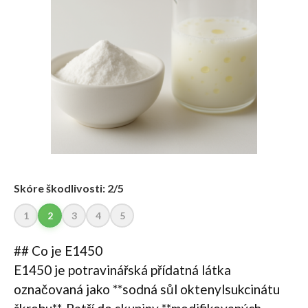
Skóre škodlivosti: 2/5
1
2
3
4
5
## Co je E1450
E1450 je potravinářská přídatná látka
označovaná jako **sodná sůl oktenylsukcinátu