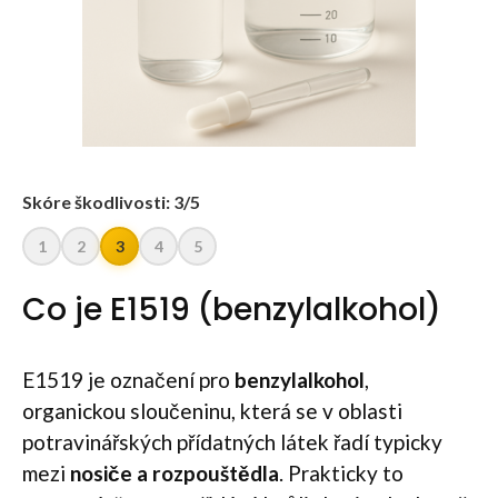
Skóre škodlivosti: 3/5
1
2
3
4
5
Co je E1519 (benzylalkohol)
E1519 je označení pro
benzylalkohol
,
organickou sloučeninu, která se v oblasti
potravinářských přídatných látek řadí typicky
mezi
nosiče a rozpouštědla
. Prakticky to