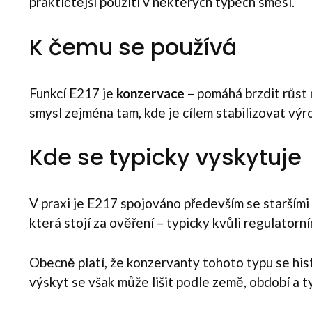
praktičtější použití v některých typech směsí.
K čemu se používá
Funkcí E217 je
konzervace
– pomáhá brzdit růst 
smysl zejména tam, kde je cílem stabilizovat výr
Kde se typicky vyskytuje
V praxi je E217 spojováno především se staršími 
která stojí za ověření – typicky kvůli regulatorn
Obecně platí, že konzervanty tohoto typu se his
výskyt se však může lišit podle země, období a t