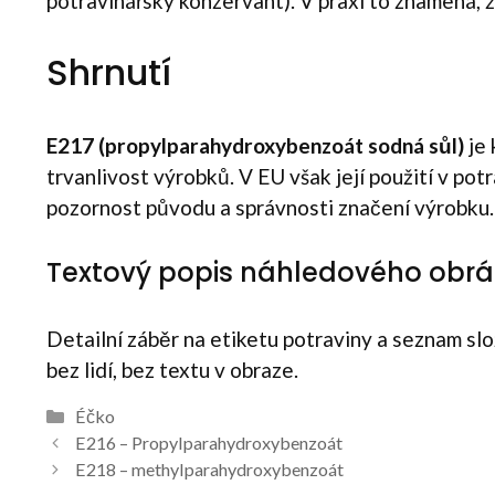
potravinářský konzervant). V praxi to znamená, 
Shrnutí
E217 (propylparahydroxybenzoát sodná sůl)
je 
trvanlivost výrobků. V EU však její použití v po
pozornost původu a správnosti značení výrobku.
Textový popis náhledového obrá
Detailní záběr na etiketu potraviny a seznam slož
bez lidí, bez textu v obraze.
Rubriky
Éčko
Navigace
E216 – Propylparahydroxybenzoát
příspěvků
E218 – methylparahydroxybenzoát