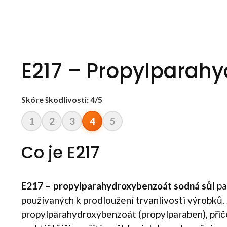
E217 – Propylparah
Skóre škodlivosti: 4/5
1
2
3
4
5
Co je E217
E217 – propylparahydroxybenzoát sodná sůl
pa
používaných k prodloužení trvanlivosti výrobků.
propylparahydroxybenzoát (propylparaben), přič