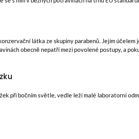
že se s ním v běžných potravinách na trhu EU standar
konzervační látka ze skupiny parabenů. Jejím účelem 
travinách obecně nepatří mezi povolené postupy, a pok
zku
ek při bočním světle, vedle leží malé laboratorní odmě