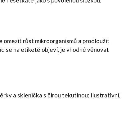
dně nesetkáte jako s povolenou složkou.
je omezit růst mikroorganismů a prodloužit
ud se na etiketě objeví, je vhodné věnovat
rky a sklenička s čirou tekutinou; ilustrativní,