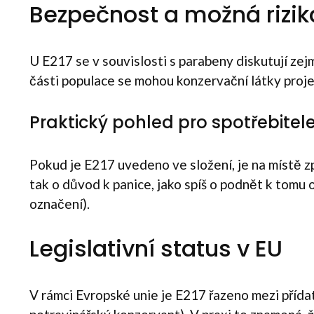
Bezpečnost a možná rizik
U E217 se v souvislosti s parabeny diskutují ze
části populace se mohou konzervační látky proje
Praktický pohled pro spotřebitel
Pokud je E217 uvedeno ve složení, je na místě z
tak o důvod k panice, jako spíš o podnět k tomu 
označení).
Legislativní status v EU
V rámci Evropské unie je E217 řazeno mezi přídatn