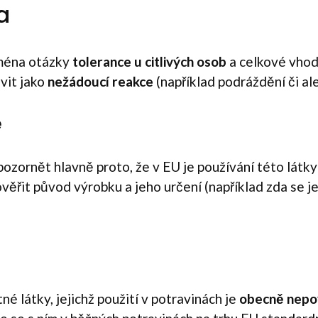
a
jména otázky
tolerance u citlivých osob
a celkové vhod
vit jako
nežádoucí reakce
(například podráždění či ale
e
pozornět hlavně proto, že v EU je používání této látk
ověřit původ výrobku a jeho určení (například zda se je
é látky, jejichž použití v potravinách je
obecně nepo