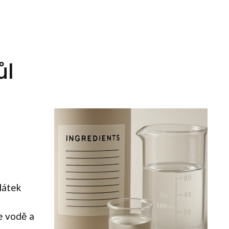
ůl
 látek
e vodě a