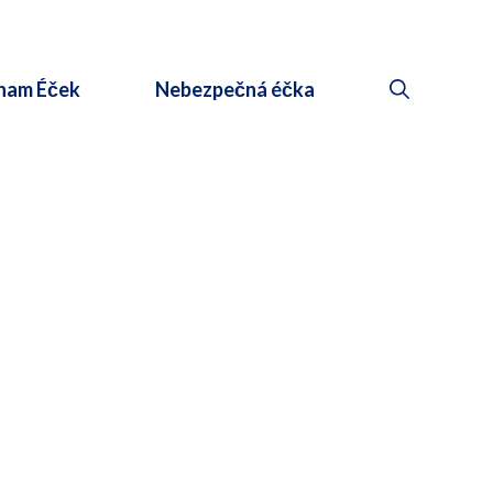
nam Éček
Nebezpečná éčka