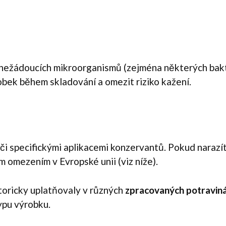
nežádoucích mikroorganismů (zejména některých bakter
obek během skladování a omezit riziko kažení.
či specifickými aplikacemi konzervantů. Pokud narazíte
ím omezením v Evropské unii (viz níže).
toricky uplatňovaly v různých
zpracovaných potravin
ypu výrobku.