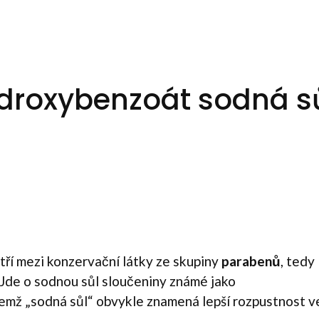
ydroxybenzoát sodná s
tří mezi konzervační látky ze skupiny
parabenů
, tedy
 Jde o sodnou sůl sloučeniny známé jako
emž „sodná sůl“ obvykle znamená lepší rozpustnost v