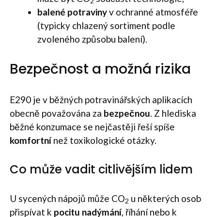
2
balené potraviny
v ochranné atmosféře
(typicky chlazený sortiment podle
zvoleného způsobu balení).
Bezpečnost a možná rizika
E290 je v běžných potravinářských aplikacích
obecně považována za
bezpečnou
. Z hlediska
běžné konzumace se nejčastěji řeší spíše
komfortní
než toxikologické otázky.
Co může vadit citlivějším lidem
U sycených nápojů může CO
u některých osob
2
přispívat k
pocitu nadýmání
, říhání nebo k