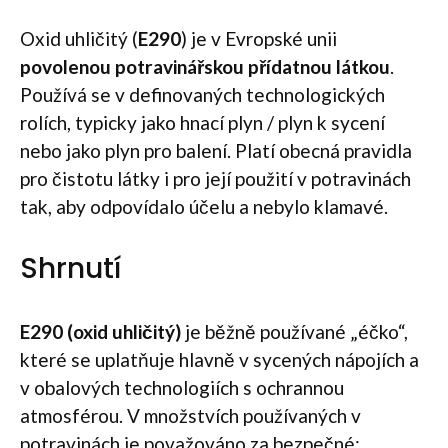
Oxid uhličitý (
E290
) je v Evropské unii
povolenou potravinářskou přídatnou látkou
.
Používá se v definovaných technologických
rolích, typicky jako hnací plyn / plyn k sycení
nebo jako plyn pro balení. Platí obecná pravidla
pro čistotu látky i pro její použití v potravinách
tak, aby odpovídalo účelu a nebylo klamavé.
Shrnutí
E290 (oxid uhličitý)
je běžně používané „éčko“,
které se uplatňuje hlavně v sycených nápojích a
v obalových technologiích s ochrannou
atmosférou. V množstvích používaných v
potravinách je považováno za bezpečné;