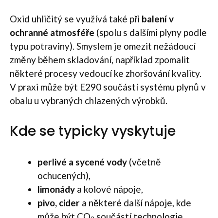
Oxid uhličitý se využívá také při
balení v
ochranné atmosféře
(spolu s dalšími plyny podle
typu potraviny). Smyslem je omezit nežádoucí
změny během skladování, například zpomalit
některé procesy vedoucí ke zhoršování kvality.
V praxi může být E290 součástí systému plynů v
obalu u vybraných chlazených výrobků.
Kde se typicky vyskytuje
perlivé a sycené vody
(včetně
ochucených),
limonády
a kolové nápoje,
pivo, cider
a některé další nápoje, kde
může být CO
součástí technologie,