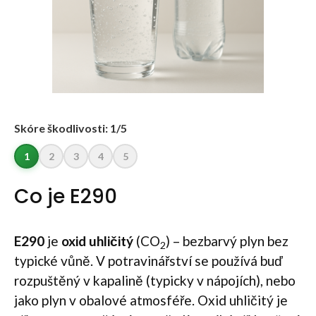
Skóre škodlivosti: 1/5
1
2
3
4
5
Co je E290
E290
je
oxid uhličitý
(CO
) – bezbarvý plyn bez
2
typické vůně. V potravinářství se používá buď
rozpuštěný v kapalině (typicky v nápojích), nebo
jako plyn v obalové atmosféře. Oxid uhličitý je