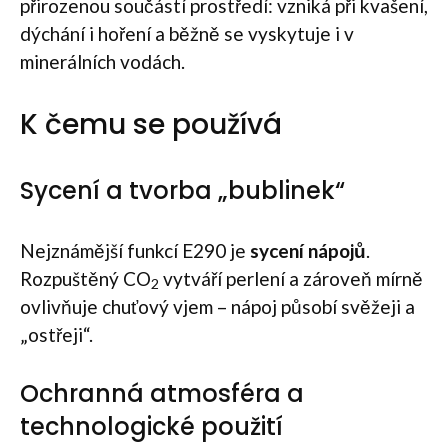
přirozenou součástí prostředí: vzniká při kvašení,
dýchání i hoření a běžně se vyskytuje i v
minerálních vodách.
K čemu se používá
Sycení a tvorba „bublinek“
Nejznámější funkcí E290 je
sycení nápojů
.
Rozpuštěný CO
vytváří perlení a zároveň mírně
2
ovlivňuje chuťový vjem – nápoj působí svěžeji a
„ostřeji“.
Ochranná atmosféra a
technologické použití