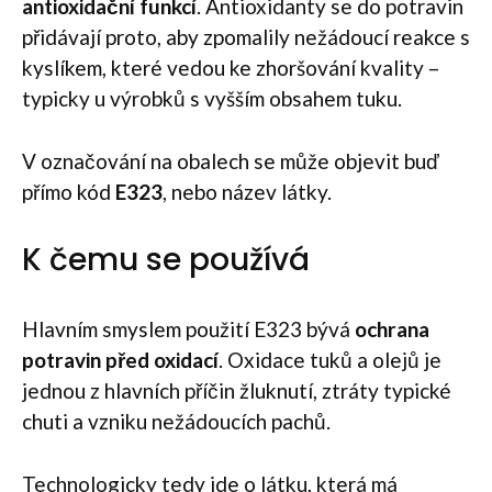
antioxidační funkcí
. Antioxidanty se do potravin
přidávají proto, aby zpomalily nežádoucí reakce s
kyslíkem, které vedou ke zhoršování kvality –
typicky u výrobků s vyšším obsahem tuku.
V označování na obalech se může objevit buď
přímo kód
E323
, nebo název látky.
K čemu se používá
Hlavním smyslem použití E323 bývá
ochrana
potravin před oxidací
. Oxidace tuků a olejů je
jednou z hlavních příčin žluknutí, ztráty typické
chuti a vzniku nežádoucích pachů.
Technologicky tedy jde o látku, která má