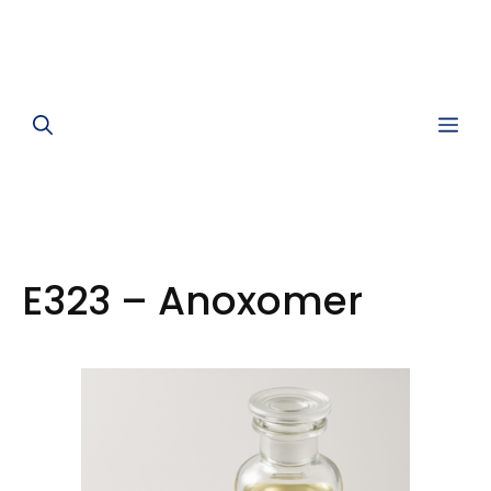
Me
E323 – Anoxomer