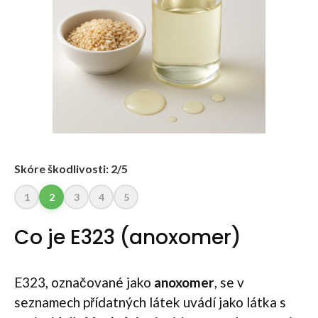
Skóre škodlivosti: 2/5
1
2
3
4
5
Co je E323 (anoxomer)
E323, označované jako
anoxomer
, se v
seznamech přídatných látek uvádí jako látka s