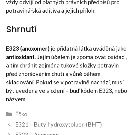
vždy odvíjí od platných právních předpisů pro
potravinářská aditiva a jejich příloh.
Shrnutí
E323 (anoxomer)
je přídatná látka uváděná jako
antioxidant
. Jejím účelem je zpomalovat oxidaci,
a tím chránit zejména tukové složky potravin
před zhoršováním chuti a vůně během
skladování. Pokud se v potravině nachází, musí
být uvedena ve složení – buď kódem E323, nebo
názvem.
Rubriky
Éčko
Navigace
E321 – Butylhydroxytoluen (BHT)
příspěvků
E323 – Anoxomer