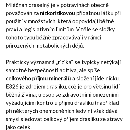
Mléčnan draselný je v potravinách obecně
považován za
nízkorizikovou
přídatnou látku při
použití v množstvích, která odpovídají běžné
praxi a legislativním limitům. V těle se složky
tohoto typu běžně zpracovávají v rámci
přirozených metabolických dějů.
Prakticky významná „rizika“ se typicky netýkají
samotné bezpečnosti aditiva, ale spíše
celkového příjmu minerálů
a složení jídelníčku.
E326 je zdrojem draslíku, což je pro většinu lidí
běžná živina; u osob se zdravotními omezeními
vyžadujícími kontrolu příjmu draslíku (například
při některých onemocněních ledvin) však dává
smysl sledovat celkový příjem draslíku ze stravy
jako celek.