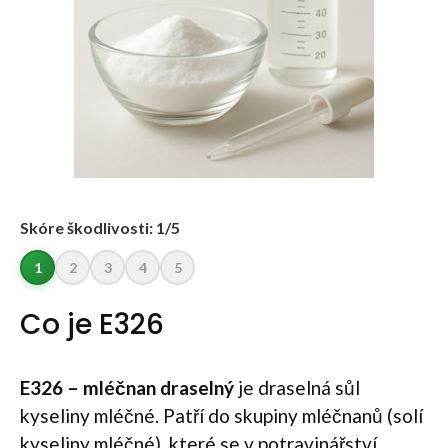
Skóre škodlivosti: 1/5
1
2
3
4
5
Co je E326
E326 – mléčnan draselný
je draselná sůl
kyseliny mléčné. Patří do skupiny mléčnanů (solí
kyseliny mléčné), které se v potravinářství