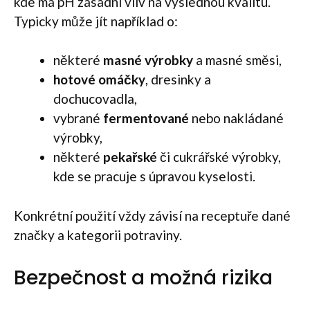
kde má pH zásadní vliv na výslednou kvalitu.
Typicky může jít například o:
některé
masné výrobky
a masné směsi,
hotové omáčky
, dresinky a
dochucovadla,
vybrané
fermentované
nebo nakládané
výrobky,
některé
pekařské
či cukrářské výrobky,
kde se pracuje s úpravou kyselosti.
Konkrétní použití vždy závisí na receptuře dané
značky a kategorii potraviny.
Bezpečnost a možná rizika