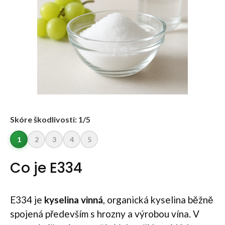
Skóre škodlivosti: 1/5
1
2
3
4
5
Co je E334
E334 je
kyselina vinná
, organická kyselina běžně
spojená především s hrozny a výrobou vína. V