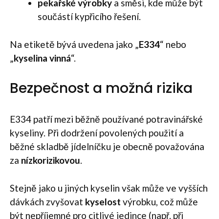
pekařské výrobky
a směsi, kde může být
součástí kypřicího řešení.
Na etiketě bývá uvedena jako „
E334
“ nebo
„
kyselina vinná
“.
Bezpečnost a možná rizika
E334 patří mezi běžně používané potravinářské
kyseliny. Při dodržení povolených použití a
běžné skladbě jídelníčku je obecně považována
za
nízkorizikovou
.
Stejně jako u jiných kyselin však může ve vyšších
dávkách zvyšovat
kyselost
výrobku, což může
být nepříjemné pro citlivé jedince (např. při