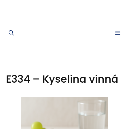
Me
E334 – Kyselina vinná