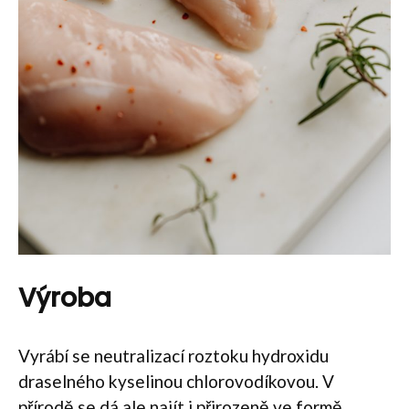
Výroba
Vyrábí se neutralizací roztoku hydroxidu
draselného kyselinou chlorovodíkovou. V
přírodě se dá ale najít i přirozeně ve formě