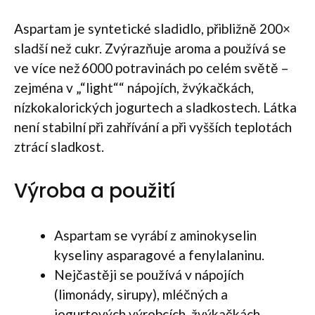
Aspartam je syntetické sladidlo, přibližně 200×
sladší než cukr. Zvýrazňuje aroma a používá se
ve více než 6000 potravinách po celém světě –
zejména v „“light““ nápojích, žvýkačkách,
nízkokalorických jogurtech a sladkostech. Látka
není stabilní při zahřívání a při vyšších teplotách
ztrácí sladkost.
Výroba a použití
Aspartam se vyrábí z aminokyselin
kyseliny asparagové a fenylalaninu.
Nejčastěji se používá v nápojích
(limonády, sirupy), mléčných a
jogurtových výrobcích, žvýkačkách,