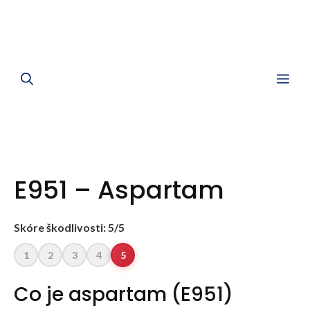
Me
E951 – Aspartam
Skóre škodlivosti: 5/5
1
2
3
4
5
Co je aspartam (E951)