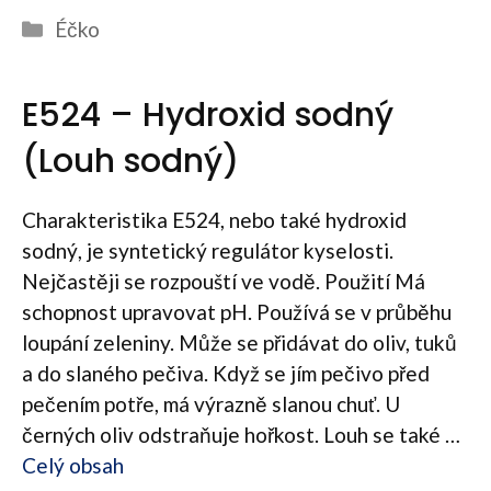
Rubriky
Éčko
E524 – Hydroxid sodný
(Louh sodný)
Charakteristika E524, nebo také hydroxid
sodný, je syntetický regulátor kyselosti.
Nejčastěji se rozpouští ve vodě. Použití Má
schopnost upravovat pH. Používá se v průběhu
loupání zeleniny. Může se přidávat do oliv, tuků
a do slaného pečiva. Když se jím pečivo před
pečením potře, má výrazně slanou chuť. U
černých oliv odstraňuje hořkost. Louh se také …
Celý obsah