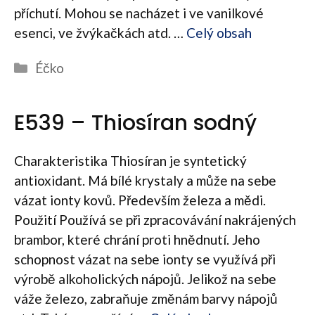
příchutí. Mohou se nacházet i ve vanilkové
esenci, ve žvýkačkách atd. …
Celý obsah
Rubriky
Éčko
E539 – Thiosíran sodný
Charakteristika Thiosíran je syntetický
antioxidant. Má bílé krystaly a může na sebe
vázat ionty kovů. Především železa a mědi.
Použití Používá se při zpracovávání nakrájených
brambor, které chrání proti hnědnutí. Jeho
schopnost vázat na sebe ionty se využívá při
výrobě alkoholických nápojů. Jelikož na sebe
váže železo, zabraňuje změnám barvy nápojů