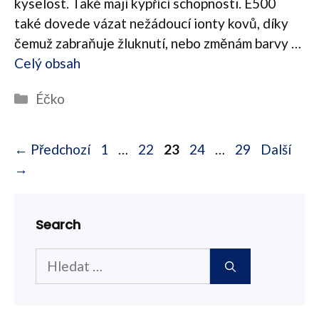
kyselost. Také mají kypřící schopnosti. E500
také dovede vázat nežádoucí ionty kovů, díky
čemuž zabraňuje žluknutí, nebo změnám barvy …
Celý obsah
Rubriky
Éčko
Navigace
Stránka
Stránka
Stránka
Stránka
Stránka
←
Předchozí
1
…
22
23
24
…
29
Další
příspěvků
→
Search
Hledat: