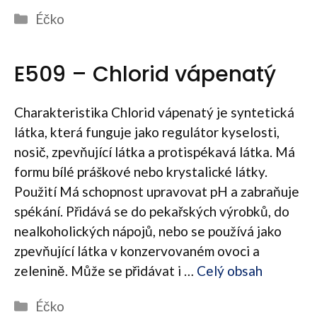
Rubriky
Éčko
E509 – Chlorid vápenatý
Charakteristika Chlorid vápenatý je syntetická
látka, která funguje jako regulátor kyselosti,
nosič, zpevňující látka a protispékavá látka. Má
formu bílé práškové nebo krystalické látky.
Použití Má schopnost upravovat pH a zabraňuje
spékání. Přidává se do pekařských výrobků, do
nealkoholických nápojů, nebo se používá jako
zpevňující látka v konzervovaném ovoci a
zelenině. Může se přidávat i …
Celý obsah
Rubriky
Éčko