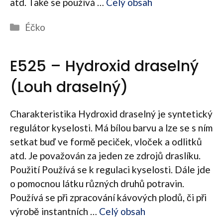
atd. Také se používá …
Celý obsah
Rubriky
Éčko
E525 – Hydroxid draselný
(Louh draselný)
Charakteristika Hydroxid draselný je syntetický
regulátor kyselosti. Má bílou barvu a lze se s ním
setkat buď ve formě peciček, vloček a odlitků
atd. Je považován za jeden ze zdrojů draslíku.
Použití Používá se k regulaci kyselosti. Dále jde
o pomocnou látku různých druhů potravin.
Používá se při zpracování kávových plodů, či při
výrobě instantních …
Celý obsah