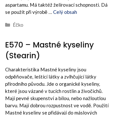
aspartamu. Má taktéž želírovací schopnosti. Dá
se použít při výrobě …
Celý obsah
Rubriky
Éčko
E570 – Mastné kyseliny
(Stearin)
Charakteristika Mastné kyseliny jsou
odpěňovače, leštící látky a zvlhčující látky
přírodního původu. Jde o organické kyseliny,
které jsou vázané v tucích rostlin a živočichů.
Mají pevné skupenství a bílou, nebo nažloutlou
barvu. Mají dobrou rozpustnost ve vodě. Použití
Mastné kyseliny se přidávají do máslových