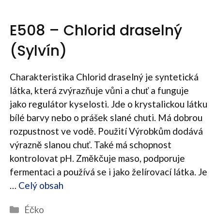
E508 – Chlorid draselný
(Sylvín)
Charakteristika Chlorid draselný je syntetická
látka, která zvýrazňuje vůni a chuť a funguje
jako regulátor kyselosti. Jde o krystalickou látku
bílé barvy nebo o prášek slané chuti. Má dobrou
rozpustnost ve vodě. Použití Výrobkům dodává
výrazně slanou chuť. Také má schopnost
kontrolovat pH. Změkčuje maso, podporuje
fermentaci a používá se i jako želírovací látka. Je
…
Celý obsah
Rubriky
Éčko