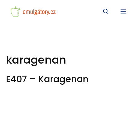
Přeskočit
Me
na
obsah
karagenan
E407 – Karagenan