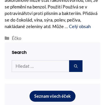
askorbinové může stát rakovinotvornou, tím, že
se přemění na benzol. Použití Používá se v
potravinářství proti plísním a bakteriím. Přidává
se do čokolád, vína, sýra, polev, pečiva,
nakládané zeleniny atd. Může …
Celý obsah
Rubriky
Éčko
Search
Hledat:
Seznam všech éček