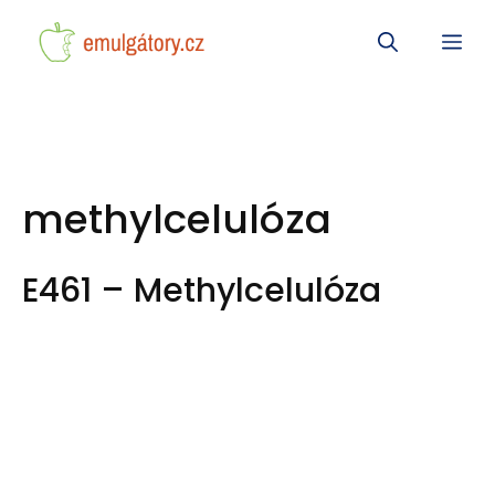
Přeskočit
Me
na
obsah
methylcelulóza
E461 – Methylcelulóza