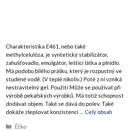
Charakteristika E461, nebo také
methylcelulóza, je syntetický stabilizátor,
zahušťovadlo, emulgátor, leštící látka a plnidlo.
Má podobu bílého prášku, který je rozpustný ve
studené vodě. (V teplé nikoliv.) Poté z ní vzniká
nestravitelný gel. Použití Může se používat při
výrobě pekařských výrobků. Má totiž schopnost
dodávat objem. Také se dává do polev. Také
dokáže zlepšovat konzistenci …
Celý obsah
Rubriky
Éčko