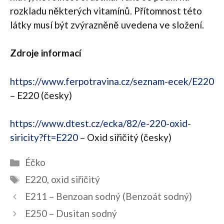
rozkladu některých vitamínů. Přítomnost této
látky musí být zvýrazněně uvedena ve složení.
Zdroje informací
https://www.ferpotravina.cz/seznam-ecek/E220
– E220 (česky)
https://www.dtest.cz/ecka/82/e-220-oxid-
siricity?ft=E220
– Oxid siřičitý (česky)
Rubriky
Éčko
Štítky
E220
,
oxid siřičitý
Navigace
E211 – Benzoan sodný (Benzoát sodný)
příspěvků
E250 – Dusitan sodný