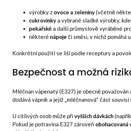
výrobky z
ovoce a zeleniny
(včetně někte
cukrovinky
a vybrané sladké výrobky, kde j
pekařské
a další průmyslově vyráběné pro
některé
nápoje
či směsi, v nichž pomáhá 
Konkrétní použití se liší podle receptury a pov
Bezpečnost a možná rizik
Mléčnan vápenatý (E327) je obecně považován
dodává vápník a jejíž „mléčnanová“ část souvisí 
U citlivých osob může při
vyšších dávkách
(napřík
Pokud je potravina E327 zároveň
obohacovaná 