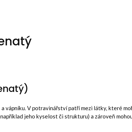
enatý
enatý)
 a vápníku. V potravinářství patří mezi látky, které m
například jeho kyselost či strukturu) a zároveň mohou