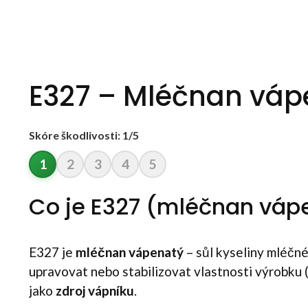
E327 – Mléčnan váp
Skóre škodlivosti: 1/5
1
2
3
4
5
Co je E327 (mléčnan váp
E327 je
mléčnan vápenatý
– sůl kyseliny mléčné
upravovat nebo stabilizovat vlastnosti výrobku (
jako
zdroj vápníku
.