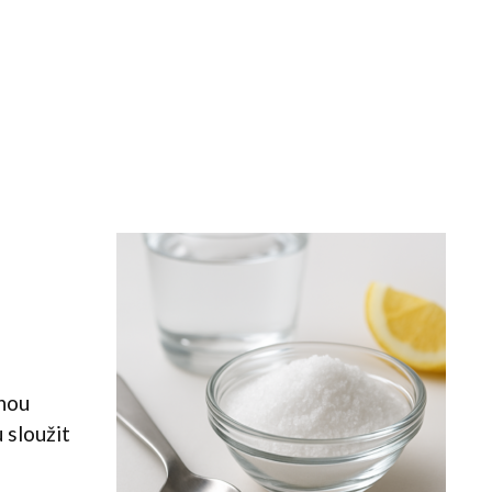
ohou
 sloužit