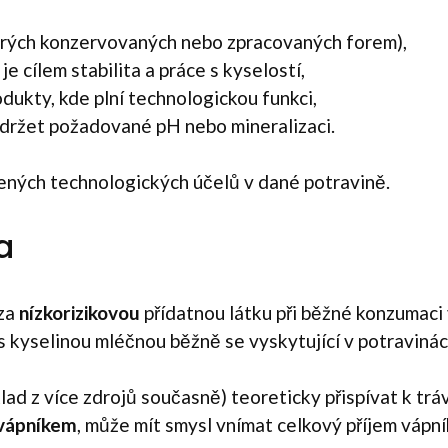
rých konzervovaných nebo zpracovaných forem),
e cílem stabilita a práce s kyselostí,
dukty, kde plní technologickou funkci,
udržet požadované pH nebo mineralizaci.
olených technologických účelů v dané potravině.
a
 za
nízkorizikovou
přídatnou látku při běžné konzumaci 
s kyselinou mléčnou běžně se vyskytující v potravinác
lad z více zdrojů současně) teoreticky přispívat k tráv
vápníkem
, může mít smysl vnímat celkový příjem vápníku