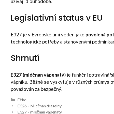
užívají dlouhodobě.
Legislativní status v EU
E327 je v Evropské unii veden jako
povolená pot
technologické potřeby a stanovenými podmínkami
Shrnutí
E327 (mléčnan vápenatý)
je funkční potravinářsk
vápníku. Běžně se vyskytuje v různých průmyslov
považován za bezpečný.
Rubriky
Éčko
Navigace
E326 – Mléčnan draselný
příspěvků
E327 – mléčnan vápenatý