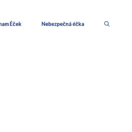
nam Éček
Nebezpečná éčka