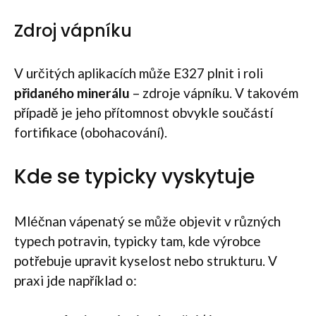
Zdroj vápníku
V určitých aplikacích může E327 plnit i roli
přidaného minerálu
– zdroje vápníku. V takovém
případě je jeho přítomnost obvykle součástí
fortifikace (obohacování).
Kde se typicky vyskytuje
Mléčnan vápenatý se může objevit v různých
typech potravin, typicky tam, kde výrobce
potřebuje upravit kyselost nebo strukturu. V
praxi jde například o: