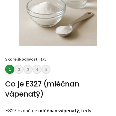
Skóre škodlivosti: 1/5
1
2
3
4
5
Co je E327 (mléčnan
vápenatý)
E327 označuje
mléčnan vápenatý
, tedy