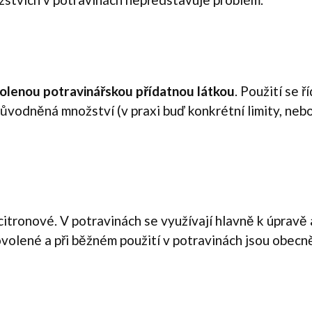
volenou potravinářskou přídatnou látkou
. Použití se ř
ůvodněná množství (v praxi buď konkrétní limity, neb
citronové. V potravinách se využívají hlavně k úpravě a
 povolené a při běžném použití v potravinách jsou obe