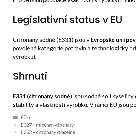
Legislativní status v EU
Citronany sodné (E331) jsou v
Evropské unii po
povolené kategorie potravin a technologicky od
výrobku).
Shrnutí
E331 (citronany sodné)
jsou sodné soli kyseliny 
stability a vlastností výrobku. V rámci EU jsou
Rubriky
Éčko
Navigace
E327 – mléčnan vápenatý
příspěvků
E332 – citronany draselné