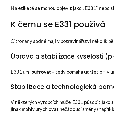
Na etiketě se mohou objevit jako „E331“ nebo sl
K čemu se E331 používá
Citronany sodné mají v potravinářství několik bě
Úprava a stabilizace kyselosti (p
E331 umí
pufrovat
– tedy pomáhá udržet pH v urč
Stabilizace a technologická pom
V některých výrobcích může E331 působit jako
s
jinak mohly urychlovat nežádoucí změny (například