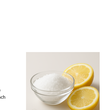
e
ách