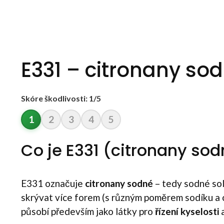
E331 – citronany so
Skóre škodlivosti: 1/5
1
2
3
4
5
Co je E331 (citronany so
E331 označuje
citronany sodné
– tedy sodné sol
skrývat více forem (s různým poměrem sodíku a ci
působí především jako látky pro
řízení kyselosti
a