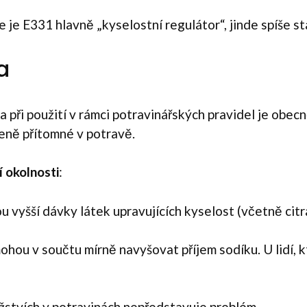
 je E331 hlavně „kyselostní regulátor“, jinde spíše st
a
a při použití v rámci potravinářských pravidel je obe
zeně přítomné v potravě.
í okolnosti
:
ou vyšší dávky látek upravujících kyselost (včetně cit
ohou v součtu mírně navyšovat příjem sodíku. U lidí, k
žstvích v potravinách nepředstavuje problém.