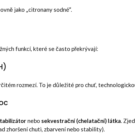
ovně jako „citronany sodné“.
žných funkcí, které se často překrývají:
H)
itém rozmezí. To je důležité pro chuť, technologickou 
oc
tabilizátor
nebo
sekvestrační (chelatační) látka
. Zje
 zhoršení chuti, zbarvení nebo stability).