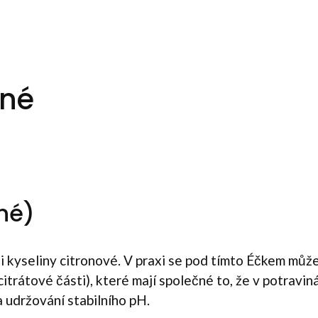
dné
dné)
i kyseliny citronové. V praxi se pod tímto Éčkem můž
trátové části), které mají společné to, že v potravin
 udržování stabilního pH.