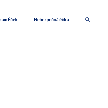
nam Éček
Nebezpečná éčka