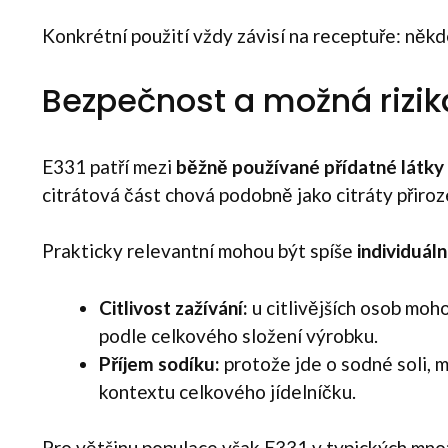
Konkrétní použití vždy závisí na receptuře: někde
Bezpečnost a možná rizik
E331 patří mezi
běžně používané přídatné látky
citrátová část chová podobně jako citráty přiro
Prakticky relevantní mohou být spíše
individuáln
Citlivost zažívání:
u citlivějších osob moh
podle celkového složení výrobku.
Příjem sodíku:
protože jde o sodné soli, m
kontextu celkového jídelníčku.
Pro většinu populace však E331 v typických mno