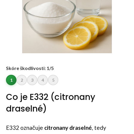
Skóre škodlivosti: 1/5
1
2
3
4
5
Co je E332 (citronany
draselné)
E332 označuje
citronany draselné
, tedy