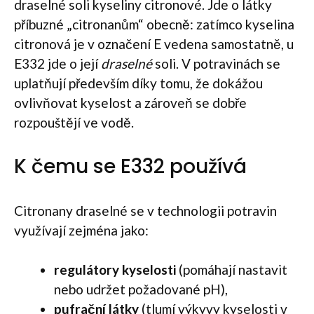
draselné soli kyseliny citronové. Jde o látky
příbuzné „citronanům“ obecně: zatímco kyselina
citronová je v označení E vedena samostatně, u
E332 jde o její
draselné
soli. V potravinách se
uplatňují především díky tomu, že dokážou
ovlivňovat kyselost a zároveň se dobře
rozpouštějí ve vodě.
K čemu se E332 používá
Citronany draselné se v technologii potravin
využívají zejména jako:
regulátory kyselosti
(pomáhají nastavit
nebo udržet požadované pH),
pufrační látky
(tlumí výkyvy kyselosti v