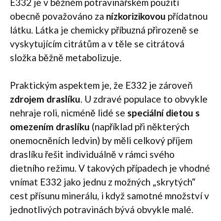
E332 je v běžném potravinářském použití
obecně považováno za
nízkorizikovou
přídatnou
látku. Látka je chemicky příbuzná přirozeně se
vyskytujícím citrátům a v těle se citrátová
složka běžně metabolizuje.
Praktickým aspektem je, že E332 je zároveň
zdrojem draslíku
. U zdravé populace to obvykle
nehraje roli, nicméně lidé se
speciální dietou s
omezením draslíku
(například při některých
onemocněních ledvin) by měli celkový příjem
draslíku řešit individuálně v rámci svého
dietního režimu. V takových případech je vhodné
vnímat E332 jako jednu z možných „skrytých“
cest přísunu minerálu, i když samotné množství v
jednotlivých potravinách bývá obvykle malé.