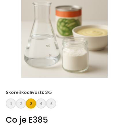
Skóre škodlivosti: 3/5
1
2
3
4
5
Co je E385