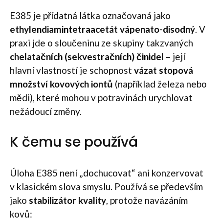
E385 je přídatná látka označovaná jako
ethylendiamintetraacetát vápenato-disodný
. V
praxi jde o sloučeninu ze skupiny takzvaných
chelatačních (sekvestračních) činidel
– její
hlavní vlastností je schopnost
vázat stopová
množství kovových iontů
(například železa nebo
mědi), které mohou v potravinách urychlovat
nežádoucí změny.
K čemu se používá
Úloha E385 není „dochucovat“ ani konzervovat
v klasickém slova smyslu. Používá se především
jako
stabilizátor kvality
, protože navázáním
kovů: