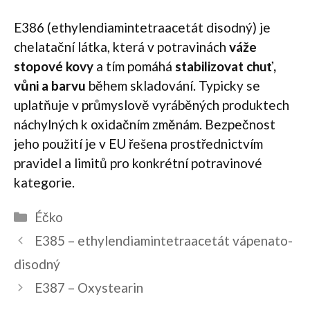
E386 (ethylendiamintetraacetát disodný) je
chelatační látka, která v potravinách
váže
stopové kovy
a tím pomáhá
stabilizovat chuť,
vůni a barvu
během skladování. Typicky se
uplatňuje v průmyslově vyráběných produktech
náchylných k oxidačním změnám. Bezpečnost
jeho použití je v EU řešena prostřednictvím
pravidel a limitů pro konkrétní potravinové
kategorie.
Rubriky
Éčko
Navigace
E385 – ethylendiamintetraacetát vápenato-
příspěvků
disodný
E387 – Oxystearin