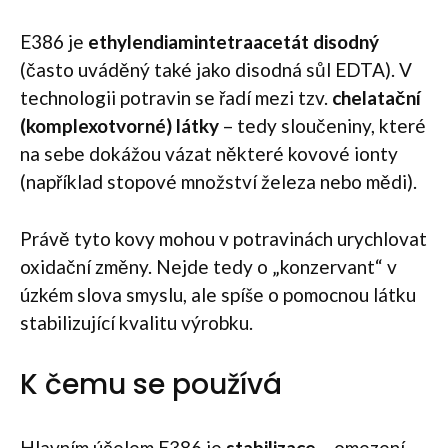
E386 je
ethylendiamintetraacetát disodný
(často uváděný také jako disodná sůl EDTA). V
technologii potravin se řadí mezi tzv.
chelatační
(komplexotvorné) látky
– tedy sloučeniny, které
na sebe dokážou vázat některé kovové ionty
(například stopové množství železa nebo mědi).
Právě tyto kovy mohou v potravinách urychlovat
oxidační změny. Nejde tedy o „konzervant“ v
úzkém slova smyslu, ale spíše o pomocnou látku
stabilizující kvalitu výrobku.
K čemu se používá
Hlavním účelem E386 je
stabilizace
– omezení