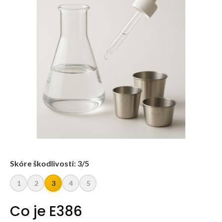
Skóre škodlivosti: 3/5
1
2
3
4
5
Co je E386