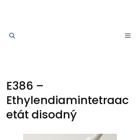
Me
E386 –
Ethylendiamintetraac
etát disodný