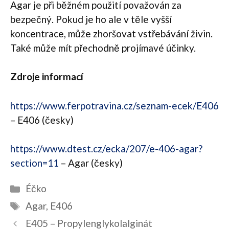
Agar je při běžném použití považován za
bezpečný. Pokud je ho ale v těle vyšší
koncentrace, může zhoršovat vstřebávání živin.
Také může mít přechodně projímavé účinky.
Zdroje informací
https://www.ferpotravina.cz/seznam-ecek/E406
– E406 (česky)
https://www.dtest.cz/ecka/207/e-406-agar?
section=11
– Agar (česky)
Rubriky
Éčko
Štítky
Agar
,
E406
Navigace
E405 – Propylenglykolalginát