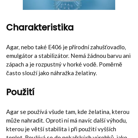
Charakteristika
Agar, nebo také E406 je přírodní zahušťovadlo,
emulgátor a stabilizátor. Nemá žádnou barvu ani
zápach a je rozpustný v horké vodě. Poměrně
často slouží jako náhražka želatiny.
Použití
Agar se používá všude tam, kde želatina, kterou
může nahradit. Oproti ní má navíc další výhodu,
kterou je větší stabilita i při použití vyšších
teplot. Používá se do pekařských výrobků, jako